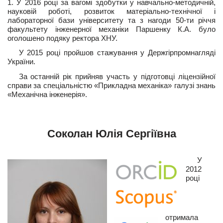
1. У 2016 році за вагомі здобутки у навчально-методичній,
науковій роботі, розвиток матеріально-технічної і
лабораторної бази університету та з нагоди 50-ти річчя
факультету інженерної механіки Паршенку К.А. було
оголошено подяку ректора ХНУ.
У 2015 році пройшов стажування у Держгірпромнагляді
України.
За останній рік прийняв участь у підготовці ліцензійної
справи за спеціальністю «Прикладна механіка» галузі знань
«Механічна інженерія».
Соколан Юлія Сергіївна
У
2012
році
отримала