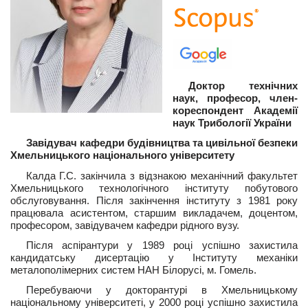
Доктор технічних
наук, професор, член-
кореспондент Академії
наук Трибології України
Завідувач кафедри будівництва та цивільної безпеки
Хмельницького національного університету
Калда Г.С. закінчила з відзнакою механічний факультет
Хмельницького технологічного інституту побутового
обслуговування. Після закінчення інституту з 1981 року
працювала асистентом, старшим викладачем, доцентом,
професором, завідувачем кафедри рідного вузу.
Після аспірантури у 1989 році успішно захистила
кандидатську дисертацію у Інституту механіки
металополімерних систем НАН Білорусі, м. Гомель.
Перебуваючи у докторантурі в Хмельницькому
національному університеті, у 2000 році успішно захистила