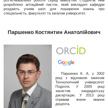
роз’яснювальної роботи серед майбутніх студентів ним
розроблено агітаційний листок, який викладачі кафедри
роздають учням шкіл для поширення знаннь про
спеціальність, факультет та загалом університет.
Паршенко Костянтин Анатолійович
Паршенко К. А. у 2002
році з відзнакою закінчив
Технологічний університет
Поділля. У 2009 році
захистив кандидатську
дисертацію. У 2013 році
отримав вчене звання
доцента.