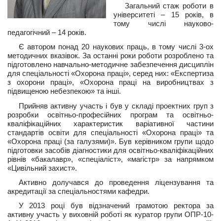
Загальний стаж роботи в
університеті – 15 років, в
тому числі науково-
педагогічний – 14 років.
Є автором понад 20 наукових праць, в тому числі 3-ох
методичних вказівок. За останні роки роботи розроблено та
підготовлено навчально-методичне забезпечення дисциплін
для спеціальності «Охорона праці», серед них: «Експертиза
з охорони праці», «Охорона праці на виробництвах з
підвищеною небезпекою» та інші.
Прийняв активну участь і був у складі проектних груп з
розробки освітньо-професійних програм та освітньо-
кваліфікаційних характеристик варіативної частини
стандартів освіти для спеціальності «Охорона праці» та
«Охорона праці (за галузями)». Був керівником групи щодо
підготовки засобів діагностики для освітньо-кваліфікаційних
рівнів «бакалавр», «спеціаліст», «магістр» за напрямком
«Цивільний захист».
Активно долучався до проведення ліцензування та
акредитації за спеціальностями кафедри.
У 2013 році був відзначений грамотою ректора за
активну участь у виховній роботі як куратор групи ОПР-10-