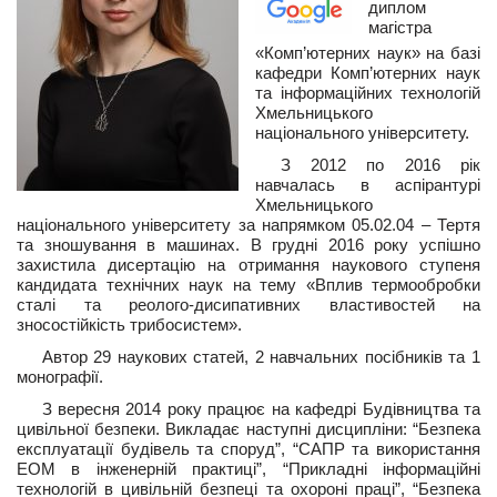
диплом
магістра
«Комп’ютерних наук» на базі
кафедри Комп’ютерних наук
та інформаційних технологій
Хмельницького
національного університету.
З 2012 по 2016 рік
навчалась в аспірантурі
Хмельницького
національного університету за напрямком 05.02.04 – Тертя
та зношування в машинах. В грудні 2016 року успішно
захистила дисертацію на отримання наукового ступеня
кандидата технічних наук на тему «Вплив термообробки
сталі та реолого-дисипативних властивостей на
зносостійкість трибосистем».
Автор 29 наукових статей, 2 навчальних посібників та 1
монографії.
З вересня 2014 року працює на кафедрі Будівництва та
цивільної безпеки. Викладає наступні дисципліни: “Безпека
експлуатації будівель та споруд”, “САПР та використання
ЕОМ в інженерній практиці”, “Прикладні інформаційні
технологій в цивільній безпеці та охороні праці”, “Безпека