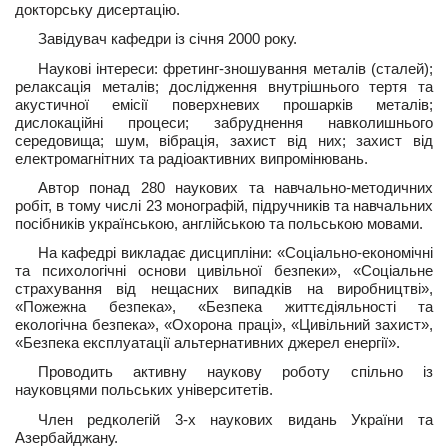
докторську дисертацію.
Завідувач кафедри із січня 2000 року.
Наукові інтереси: фретинг-зношування металів (сталей);
релаксація металів; дослідження внутрішнього тертя та
акустичної емісії поверхневих прошарків металів;
дислокаційні процеси; забруднення навколишнього
середовища; шум, вібрація, захист від них; захист від
електромагнітних та радіоактивних випромінювань.
Автор понад 280 наукових та навчально-методичних
робіт, в тому числі 23 монографій, підручників та навчальних
посібників українською, англійською та польською мовами.
На кафедрі викладає дисципліни: «Соціально-економічні
та психологічні основи цивільної безпеки», «Соціальне
страхування від нещасних випадків на виробництві»,
«Пожежна безпека», «Безпека життєдіяльності та
екологічна безпека», «Охорона праці», «Цивільний захист»,
«Безпека експлуатації альтернативних джерел енергії».
Проводить активну наукову роботу спільно із
науковцями польських університетів.
Член редколегій 3-х наукових видань України та
Азербайджану.