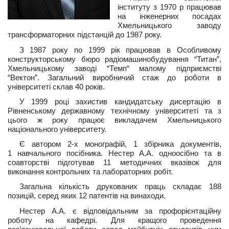
інституту з 1970 р працював
на інженерних посадах
Хмельницького заводу
трансформаторних підстанцій до 1987 року.
З 1987 року по 1999 рік працював в Особливому
конструкторському бюро радіомашинобудування “Титан”,
Хмельницькому заводі “Темп“ малому підприємстві
“Вектон”. Загальний виробничий стаж до роботи в
університеті склав 40 років.
У 1999 році захистив кандидатську дисертацію в
Рівненському державному технічному університеті та з
цього ж року працює викладачем Хмельницького
національного університету.
Є автором 2-х монографій, 1 збірника документів,
1 навчального посібника. Нестер А.А. одноосібно та в
соавторстві підготував 11 методичних вказівок для
виконання контрольних та лабораторних робіт.
Загальна кількість друкованих праць складає 188
позицій, серед яких 12 патентів на винаходи.
Нестер А.А. є відповідальним за профорієнтаційну
роботу на кафедрі. Для кращого проведення